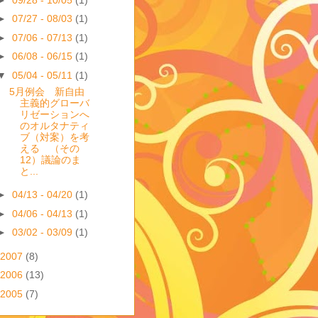
►
07/27 - 08/03
(1)
►
07/06 - 07/13
(1)
►
06/08 - 06/15
(1)
▼
05/04 - 05/11
(1)
5月例会 新自由
主義的グローバ
リゼーションへ
のオルタナティ
ブ（対案）を考
える （その
12）議論のま
と...
►
04/13 - 04/20
(1)
►
04/06 - 04/13
(1)
►
03/02 - 03/09
(1)
2007
(8)
2006
(13)
2005
(7)