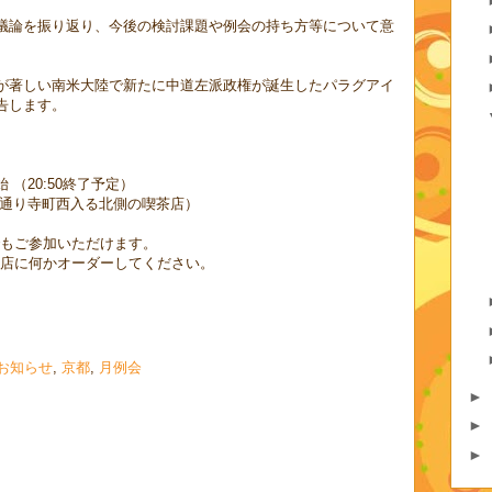
議論を振り返り、今後の検討課題や例会の持ち方等について意
が著しい南米大陸で新たに中道左派政権が誕生したパラグアイ
告します。
開始 （20:50終了予定）
通り寺町西入る北側の喫茶店）
もご参加いただけます。
店に何かオーダーしてください。
お知らせ
,
京都
,
月例会
►
►
►