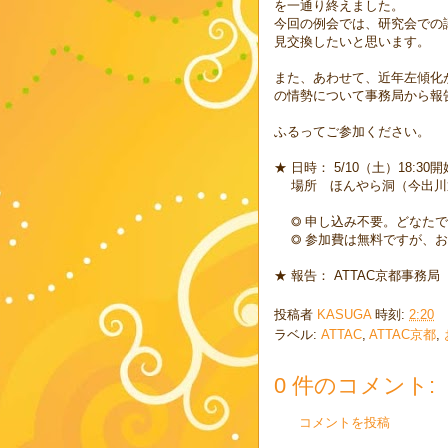
を一通り終えました。
今回の例会では、研究会での
見交換したいと思います。
また、あわせて、近年左傾化
の情勢について事務局から報
ふるってご参加ください。
★ 日時： 5/10（土）18:30
場所 ほんやら洞（今出川
◎ 申し込み不要。どなたで
◎ 参加費は無料ですが、お
★ 報告： ATTAC京都事務局
投稿者
KASUGA
時刻:
2:20
ラベル:
ATTAC
,
ATTAC京都
,
0 件のコメント:
コメントを投稿