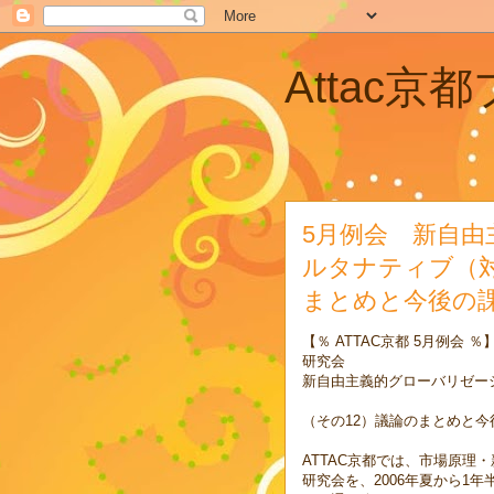
Attac京
5月例会 新自
ルタナティブ（対
まとめと今後の
【％ ATTAC京都 5月例会 ％
研究会
新自由主義的グローバリゼー
（その12）議論のまとめと今
ATTAC京都では、市場原
研究会を、2006年夏から1