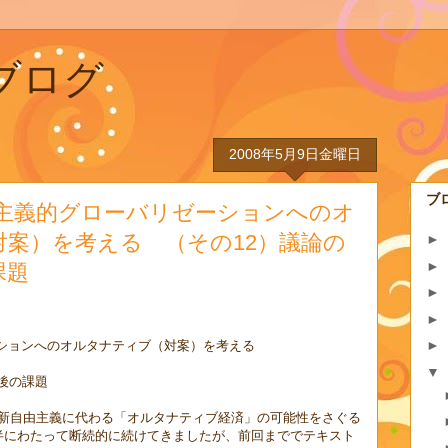
都ブログ
2008年5月9日金曜日
ブ
由主義的グローバリゼーションへのオ
案）を考える （その12）議論の
►
►
課題
►
】
►
►
ションへのオルタナティブ（対案）を考える
▼
後の課題
理・新自由主義に代わる「オルタナティブ経済」の可能性をさぐる
年半にわたって断続的に続けてきましたが、前回まででテキスト