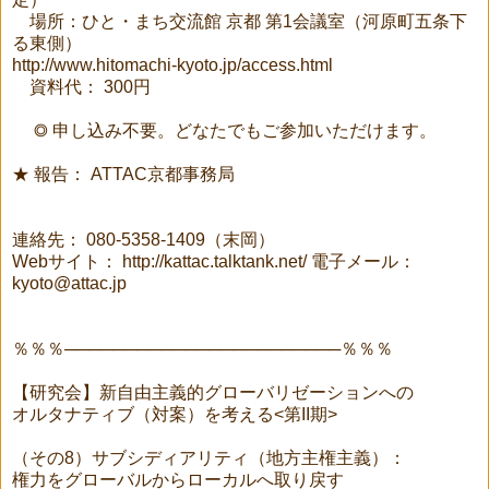
場所：ひと・まち交流館 京都 第1会議室（河原町五条下
る東側）
http://www.hitomachi-kyoto.jp/access.html
資料代： 300円
◎ 申し込み不要。どなたでもご参加いただけます。
★ 報告： ATTAC京都事務局
連絡先： 080-5358-1409（末岡）
Webサイト： http://kattac.talktank.net/ 電子メール：
kyoto@attac.jp
％％％───────────────────────％％％
【研究会】新自由主義的グローバリゼーションへの
オルタナティブ（対案）を考える<第II期>
（その8）サブシディアリティ（地方主権主義）：
権力をグローバルからローカルへ取り戻す