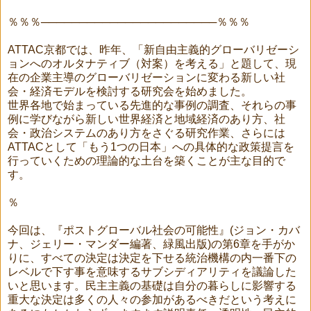
％％％───────────────────────％％％
ATTAC京都では、昨年、「新自由主義的グローバリゼーシ
ョンへのオルタナティブ（対案）を考える」と題して、現
在の企業主導のグローバリゼーションに変わる新しい社
会・経済モデルを検討する研究会を始めました。
世界各地で始まっている先進的な事例の調査、それらの事
例に学びながら新しい世界経済と地域経済のあり方、社
会・政治システムのあり方をさぐる研究作業、さらには
ATTACとして「もう1つの日本」への具体的な政策提言を
行っていくための理論的な土台を築くことが主な目的で
す。
％
今回は、『ポストグローバル社会の可能性』(ジョン・カバ
ナ、ジェリー・マンダー編著、緑風出版)の第6章を手がか
りに、すべての決定は決定を下せる統治機構の内一番下の
レベルで下す事を意味するサブシディアリティを議論した
いと思います。民主主義の基礎は自分の暮らしに影響する
重大な決定は多くの人々の参加があるべきだという考えに