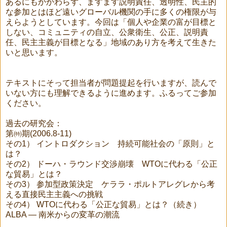
あるにもかかわらず、ますます説明責任、透明性、民主的
な参加とはほど遠いグローバル機関の手に多くの権限が与
えらようとしています。今回は「個人や企業の富が目標と
しない、コミュニティの自立、公衆衛生、公正、説明責
任、民主主義が目標となる」地域のあり方を考えて生きた
いと思います。
テキストにそって担当者が問題提起を行いますが、読んで
いない方にも理解できるように進めます。ふるってご参加
ください。
過去の研究会：
第㈵期(2006.8-11)
その1） イントロダクション 持続可能社会の「原則」と
は？
その2） ドーハ・ラウンド交渉崩壊 WTOに代わる「公正
な貿易」とは？
その3） 参加型政策決定 ケララ・ポルトアレグレから考
える直接民主主義への挑戦
その4） WTOに代わる「公正な貿易」とは？（続き）
ALBA — 南米からの変革の潮流