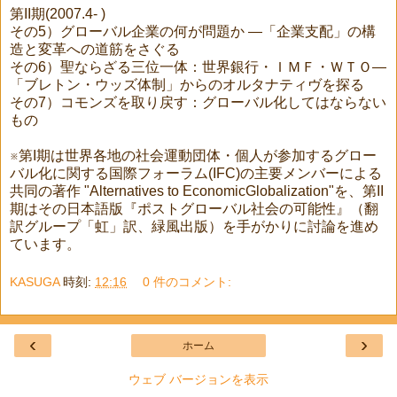
第II期(2007.4- )
その5）グローバル企業の何が問題か —「企業支配」の構
造と変革への道筋をさぐる
その6）聖ならざる三位一体：世界銀行・ＩＭＦ・ＷＴＯ—
「ブレトン・ウッズ体制」からのオルタナティヴを探る
その7）コモンズを取り戻す：グローバル化してはならない
もの
※第I期は世界各地の社会運動団体・個人が参加するグロー
バル化に関する国際フォーラム(IFC)の主要メンバーによる
共同の著作 "Alternatives to EconomicGlobalization"を、第II
期はその日本語版『ポストグローバル社会の可能性』（翻
訳グループ「虹」訳、緑風出版）を手がかりに討論を進め
ています。
KASUGA
時刻:
12:16
0 件のコメント:
‹
›
ホーム
ウェブ バージョンを表示