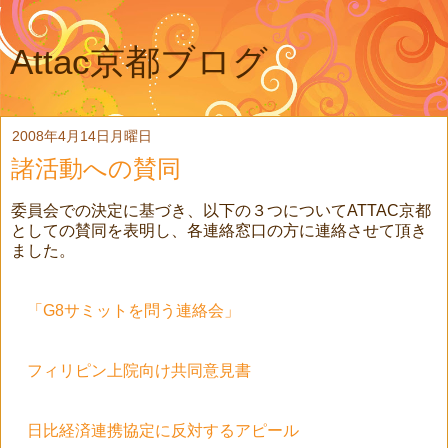
Attac京都ブログ
2008年4月14日月曜日
諸活動への賛同
委員会での決定に基づき、以下の３つについてATTAC京都
としての賛同を表明し、各連絡窓口の方に連絡させて頂き
ました。
「G8サミットを問う連絡会」
フィリピン上院向け共同意見書
日比経済連携協定に反対するアピール