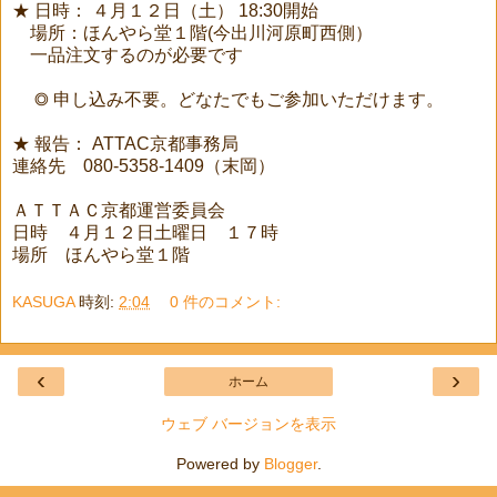
★ 日時： ４月１２日（土） 18:30開始
場所：ほんやら堂１階(今出川河原町西側）
一品注文するのが必要です
◎ 申し込み不要。どなたでもご参加いただけます。
★ 報告： ATTAC京都事務局
連絡先 080-5358-1409（末岡）
ＡＴＴＡＣ京都運営委員会
日時 ４月１２日土曜日 １７時
場所 ほんやら堂１階
KASUGA
時刻:
2:04
0 件のコメント:
‹
›
ホーム
ウェブ バージョンを表示
Powered by
Blogger
.