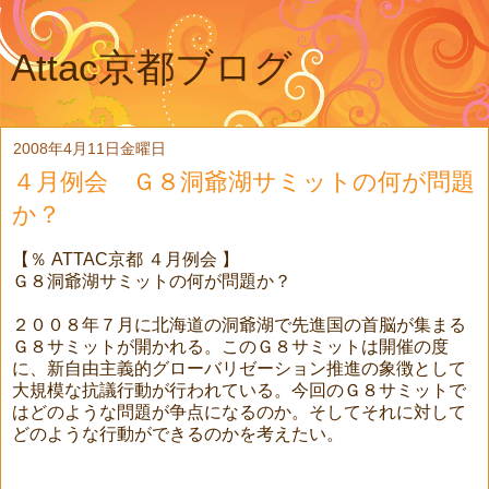
Attac京都ブログ
2008年4月11日金曜日
４月例会 Ｇ８洞爺湖サミットの何が問題
か？
【％ ATTAC京都 ４月例会 】
Ｇ８洞爺湖サミットの何が問題か？
２００８年７月に北海道の洞爺湖で先進国の首脳が集まる
Ｇ８サミットが開かれる。このＧ８サミットは開催の度
に、新自由主義的グローバリゼーション推進の象徴として
大規模な抗議行動が行われている。今回のＧ８サミットで
はどのような問題が争点になるのか。そしてそれに対して
どのような行動ができるのかを考えたい。